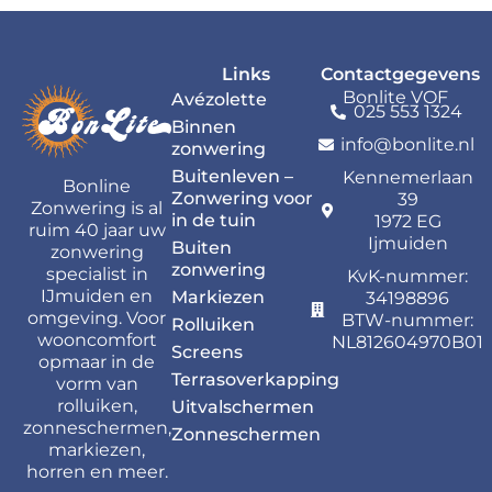
Links
Contactgegevens
Bonlite VOF
Avézolette
025 553 1324
Binnen
info@bonlite.nl
zonwering
Buitenleven –
Kennemerlaan
Bonline
Zonwering voor
39
Zonwering is al
in de tuin
1972 EG
ruim 40 jaar uw
Ijmuiden
Buiten
zonwering
zonwering
specialist in
KvK-nummer:
IJmuiden en
Markiezen
34198896
omgeving. Voor
BTW-nummer:
Rolluiken
wooncomfort
NL812604970B01
Screens
opmaar in de
Terrasoverkapping
vorm van
rolluiken,
Uitvalschermen
zonneschermen,
Zonneschermen
markiezen,
horren en meer.